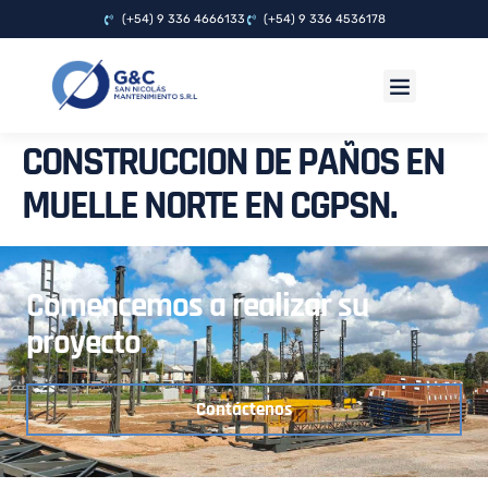
(+54) 9 336 4666133
(+54) 9 336 4536178
OBRAS REALIZADAS
CONSTRUCCION DE PAÑOS EN
MUELLE NORTE EN CGPSN.
Comencemos a realizar su
proyecto
.
Contáctenos