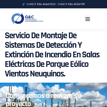
(+54) 9 336 4666133
(+54) 9 336 4536178
OBRAS REALIZADAS
Servicio De Montaje De
Sistemas De Detección Y
Extinción De Incendio En Salas
Eléctricas De Parque Eólico
Vientos Neuquinos.
Comencemos a realizar su
proyecto
.